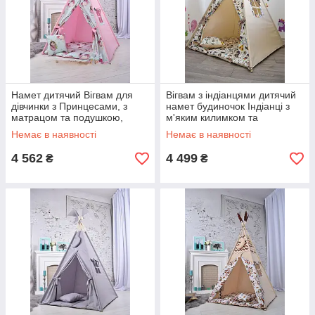
Намет дитячий Вігвам для
Вігвам з індіанцями дитячий
дівчинки з Принцесами, з
намет будиночок Індіанці з
матрацом та подушкою,
м'яким килимком та
Підвіска сердечко - у
подушкою бежевий
Немає в наявності
Немає в наявності
подарунок
4 562
4 499
₴
₴