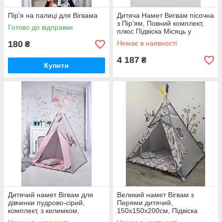
Пір'я на палиці для Вігвама
Дитяча Намет Вигвам пісочна
з Пір'ям, Повний комплект,
Готово до відправки
плюс Підвіска Місяць у
подарунок
180
Немає в наявності
₴
4 187
₴
Купити
Дитячий намет Вігвам для
Великий намет Вігвам з
дівчинки пудрово-сірий,
Перями дитячий,
комплект, з килимком,
150х150х200см, Підвіска
подушкою Подарунок підвіска
зверху в подарунок