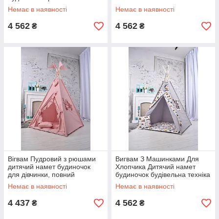
помаранчевий
подушкою, 110х110х180см,
Немає в наявності
Немає в наявності
110х110х180см
Підвіска місяць у подарунок
4 562
4 562
₴
₴
Вігвам Пудровий з рюшами
Вигвам З Машинками Для
дитячий намет будиночок
Хлопчика Дитячий намет
для дівчинки, повний
будиночок будівельна техніка
комплект
сіра повний комплект
Немає в наявності
Немає в наявності
4 437
4 562
₴
₴