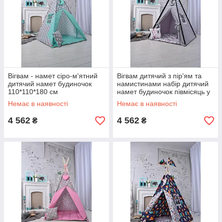
Вігвам - намет сіро-м'ятний
Вігвам дитячий з пір'ям та
дитячий намет будиночок
намистинами набір дитячий
110*110*180 см
намет будиночок півмісяць у
подарунок
Немає в наявності
Немає в наявності
4 562
4 562
₴
₴