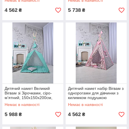
Немає в наявності
Немає в наявності
Серце
4 562
5 738
₴
₴
Дитячий намет Великий
Дитячий намет набір Вігвам з
Вігвам зі Зірочками, сіро-
однорогами для дівчинки з
м'ятний, 150х150х200см,
килимком подушкою
Підвіска зверху в подарунок
"Єдинороги з рожевими
Немає в наявності
Немає в наявності
зірочками"
5 988
4 562
₴
₴