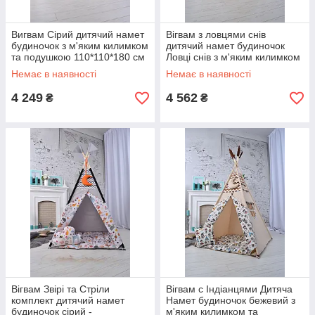
Вигвам Сірий дитячий намет
Вігвам з ловцями снів
будиночок з м'яким килимком
дитячий намет будиночок
та подушкою 110*110*180 см
Ловці снів з м'яким килимком
Підвіска місяць у подарунок
та подушкою Комплект
Немає в наявності
Немає в наявності
110*110*160 см
4 249
4 562
₴
₴
Вігвам Звірі та Стріли
Вігвам c Індіанцями Дитяча
комплект дитячий намет
Намет будиночок бежевий з
будиночок сірий -
м'яким килимком та