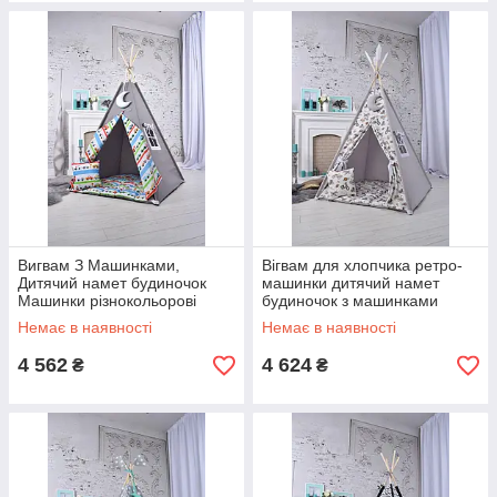
Вигвам З Машинками,
Вігвам для хлопчика ретро-
Дитячий намет будиночок
машинки дитячий намет
Машинки різнокольорові
будиночок з машинками
підвіска місяць у подарунок
повний комплект
Немає в наявності
Немає в наявності
4 562
4 624
₴
₴