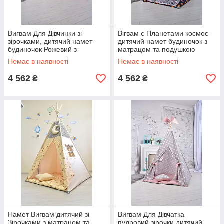
Вигвам Для Дівчинки зі
Вігвам c Планетами космос
зірочками, дитячий намет
дитячий намет будиночок з
будиночок Рожевий з
матрацом та подушкою
матрацом і подушкою,
110*110*180 см підвіска
Немає в наявності
Немає в наявності
підвіска серця в Подарунок
місяць у подарунок
110*110*180 см
4 562
4 562
₴
₴
Намет Вигвам дитячий зі
Вигвам Для Дівчатка
Зірочками з матрацом та
пудровий зірочки дитячий