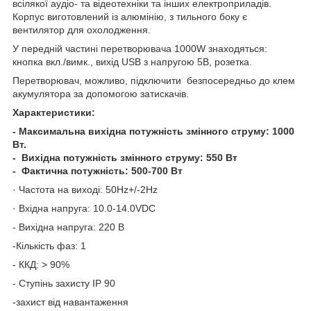
всілякої аудіо- та відеотехніки та інших електроприладів.
Корпус виготовлений із алюмінію, з тильного боку є
вентилятор для охолодження.
У передній частині перетворювача 1000W знаходяться:
кнопка вкл./вимк., вихід USB з напругою 5В, розетка.
Перетворювач, можливо, підключити безпосередньо до клем
акумулятора за допомогою затискачів.
Характеристики:
- Максимальна вихідна потужність змінного струму: 1000
Вт.
- Вихідна потужність змінного струму: 550 Вт
- Фактична потужність: 500-700 Вт
· Частота на виході: 50Hz+/-2Hz
· Вхідна напруга: 10.0-14.0VDC
- Вихідна напруга: 220 В
-Кількість фаз: 1
- ККД: > 90%
- Ступінь захисту IP 90
-захист від навантаження