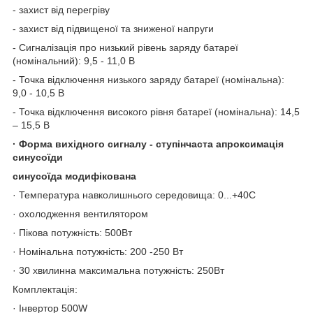
- захист від перегріву
- захист від підвищеної та зниженої напруги
- Сигналізація про низький рівень заряду батареї
(номінальний): 9,5 - 11,0 В
- Точка відключення низького заряду батареї (номінальна):
9,0 - 10,5 В
- Точка відключення високого рівня батареї (номінальна): 14,5
– 15,5 В
· Форма вихідного сигналу - ступінчаста апроксимація
синусоїди
синусоїда модифікована
· Температура навколишнього середовища: 0...+40С
· охолодження вентилятором
· Пікова потужність: 500Вт
· Номінальна потужність: 200 -250 Вт
· 30 хвилинна максимальна потужність: 250Вт
Комплектація:
· Інвертор 500W