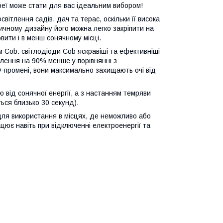
реї може стати для вас ідеальним вибором!
ітлення садів, дач та терас, оскільки її висока
тичному дизайну його можна легко закріпити на
овити і в менш сонячному місці.
 Cob: світлодіоди Cob яскравіші та ефективніші
ілення на 90% менше у порівнянні з
-промені, вони максимально захищають очі від
від сонячної енергії, а з настанням темряви
ься близько 30 секунд).
ля використання в місцях, де неможливо або
цює навіть при відключенні електроенергії та