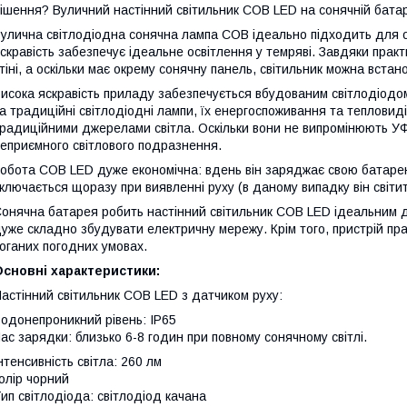
ішення? Вуличний настінний світильник COB LED на сонячній бата
улична світлодіодна сонячна лампа COB ідеально підходить для осв
скравість забезпечує ідеальне освітлення у темряві. Завдяки прак
тіні, а оскільки має окрему сонячну панель, світильник можна встан
исока яскравість приладу забезпечується вбудованим світлодіодом
а традиційні світлодіодні лампи, їх енергоспоживання та тепловид
радиційними джерелами світла. Оскільки вони не випромінюють УФ
еприємного світлового подразнення.
обота COB LED дуже економічна: вдень він заряджає свою батарею 
ключається щоразу при виявленні руху (в даному випадку він світит
онячна батарея робить настінний світильник COB LED ідеальним д
уже складно збудувати електричну мережу. Крім того, пристрій пра
оганих погодних умовах.
сновні характеристики:
астінний світильник COB LED з датчиком руху:
одонепроникний рівень: IP65
ас зарядки: близько 6-8 годин при повному сонячному світлі.
нтенсивність світла: 260 лм
олір чорний
ип світлодіода: світлодіод качана