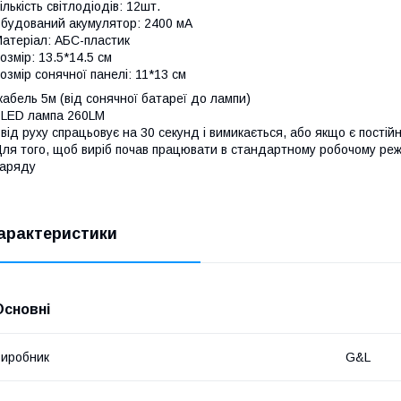
ількість світлодіодів: 12шт.
будований акумулятор: 2400 мА
атеріал: АБС-пластик
озмір: 13.5*14.5 см
озмір сонячної панелі: 11*13 см
кабель 5м (від сонячної батареї до лампи)
 LED лампа 260LM
 від руху спрацьовує на 30 секунд і вимикається, або якщо є постій
ля того, щоб виріб почав працювати в стандартному робочому реж
аряду
арактеристики
Основні
иробник
G&L