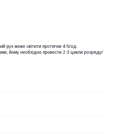
ний рух може світити протягом 4-5год.
имі, йому необхідно провести 2-3 цикли розряду/