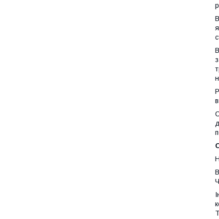
р
В
я
с
В
з
т
н
Р
в
С
д
п
О
Н
В
Ч
І
к
Т