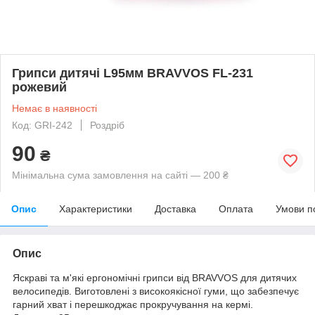
Грипси дитячі L95мм BRAVVOS FL-231
рожевий
Немає в наявності
Код: GRI-242
Роздріб
90
₴
Мінімальна сума замовлення на сайті — 200 ₴
Опис
Характеристики
Доставка
Оплата
Умови п
Опис
Яскраві та м'які ергономічні грипси від BRAVVOS для дитячих
велосипедів. Виготовлені з високоякісної гуми, що забезпечує
гарний хват і перешкоджає прокручування на кермі.