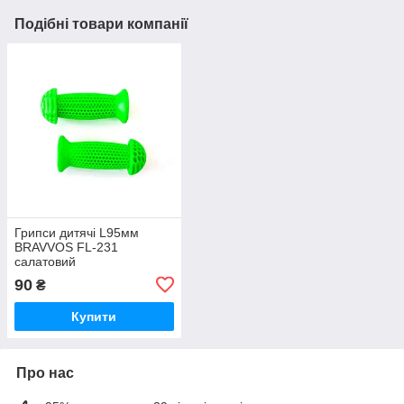
Подібні товари компанії
Грипси дитячі L95мм
BRAVVOS FL-231
салатовий
90
₴
Купити
Про нас