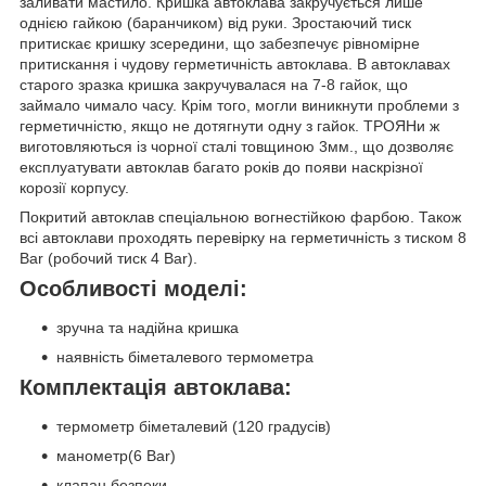
заливати мастило. Кришка автоклава закручується лише
однією гайкою (баранчиком) від руки. Зростаючий тиск
притискає кришку зсередини, що забезпечує рівномірне
притискання і чудову герметичність автоклава. В автоклавах
старого зразка кришка закручувалася на 7-8 гайок, що
займало чимало часу. Крім того, могли виникнути проблеми з
герметичністю, якщо не дотягнути одну з гайок. ТРОЯНи ж
виготовляються із чорної сталі товщиною 3мм., що дозволяє
експлуатувати автоклав багато років до появи наскрізної
корозії корпусу.
Покритий автоклав спеціальною вогнестійкою фарбою. Також
всі автоклави проходять перевірку на герметичність з тиском 8
Bar (робочий тиск 4 Bar).
Особливості моделі:
зручна та надійна кришка
наявність біметалевого термометра
Комплектація автоклава:
термометр біметалевий (120 градусів)
манометр(6 Bar)
клапан безпеки