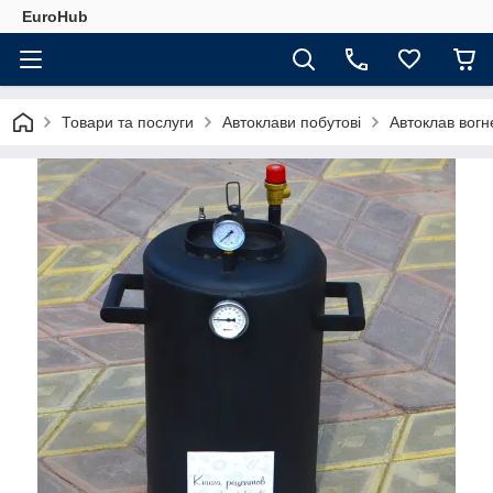
EuroHub
Товари та послуги
Автоклави побутові
Автоклав вогн